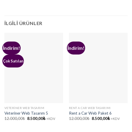
İLGILI ÜRÜNLER
İndirim!
İndirim!
Çok Satılan
VETERINER WEB TASARIM
RENT A CAR WEB TASARIMI
Veteriner Web Tasarım 5
Rent a Car Web Paket 6
Orijinal
Şu
Orijinal
Şu
12.000,00
₺
8.500,00
₺
12.000,00
₺
8.500,00
₺
+KDV
+KDV
fiyat:
andaki
fiyat:
andaki
12.000,00₺.
fiyat:
12.000,00₺.
fiyat:
8.500,00₺.
8.500,00₺.