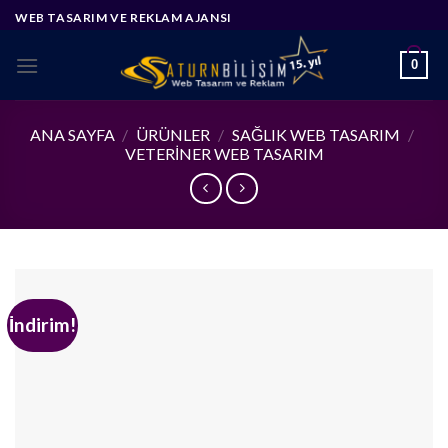
Skip
WEB TASARIM VE REKLAM AJANSI
to
content
0
ANA SAYFA
/
ÜRÜNLER
/
SAĞLIK WEB TASARIM
/
VETERINER WEB TASARIM
İndirim!