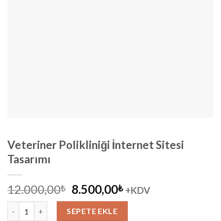
Veteriner Polikliniği İnternet Sitesi
Tasarımı
Orijinal
Şu
12.000,00
8.500,00
₺
₺
+KDV
fiyat:
andaki
Veteriner Polikliniği İnternet Sitesi Tasarımı adet
12.000,00₺.
fiyat:
SEPETE EKLE