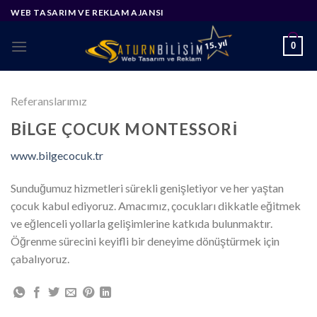
Skip
WEB TASARIM VE REKLAM AJANSI
to
content
0
Referanslarımız
BILGE ÇOCUK MONTESSORI
www.bilgecocuk.tr
Sunduğumuz hizmetleri sürekli genişletiyor ve her yaştan
çocuk kabul ediyoruz. Amacımız, çocukları dikkatle eğitmek
ve eğlenceli yollarla gelişimlerine katkıda bulunmaktır.
Öğrenme sürecini keyifli bir deneyime dönüştürmek için
çabalıyoruz.