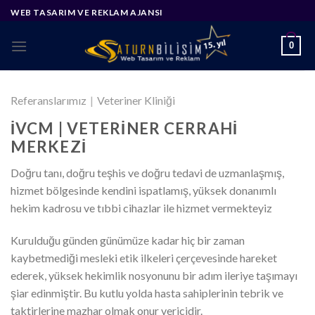
Skip
WEB TASARIM VE REKLAM AJANSI
to
content
0
Referanslarımız
|
Veteriner Kliniği
İVCM | VETERINER CERRAHI
MERKEZI
Doğru tanı, doğru teşhis ve doğru tedavi de uzmanlaşmış,
hizmet bölgesinde kendini ispatlamış, yüksek donanımlı
hekim kadrosu ve tıbbi cihazlar ile hizmet vermekteyiz
Kurulduğu günden günümüze kadar hiç bir zaman
kaybetmediği mesleki etik ilkeleri çerçevesinde hareket
ederek, yüksek hekimlik nosyonunu bir adım ileriye taşımayı
şiar edinmiştir. Bu kutlu yolda hasta sahiplerinin tebrik ve
taktirlerine mazhar olmak onur vericidir.